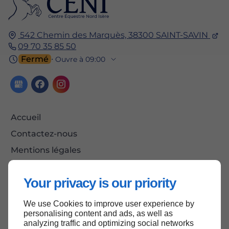
542 Chemin des Marquès,
38300
SAINT-SAVIN
09 70 35 85 50
Fermé
⋅ Ouvre à 09:00
Accueil
Contactez-nous
Mentions légales
Plan du site
Your privacy is our priority
We use Cookies to improve user experience by
Haut de page
personalising content and ads, as well as
analyzing traffic and optimizing social networks