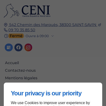
542 Chemin des Marquès,
38300
SAINT-SAVIN
09 70 35 85 50
Fermé
⋅ Ouvre à 09:00
Accueil
Contactez-nous
Mentions légales
Plan du site
Your privacy is our priority
We use Cookies to improve user experience by