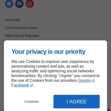
Accueil
Contactez-nous
Mentions légales
Plan du site
Your privacy is our priority
We use Cookies to improve user experience by
Haut de page
personalising content and ads, as well as
analyzing traffic and optimizing social networks
functionalities. By clicking "I Agree" you consent to
the use of Cookies from our providers
Google
Facebook
.
I AGREE
Customize